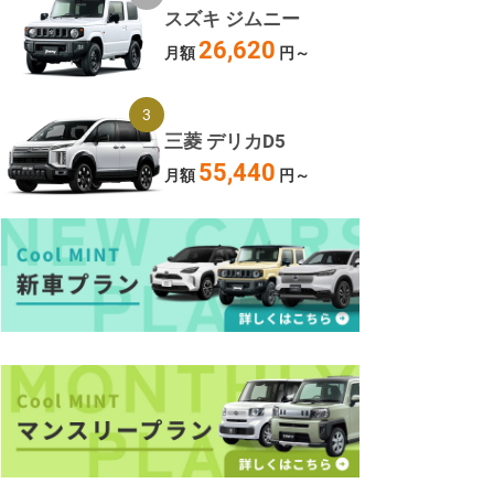
スズキ ジムニー
26,620
月額
円～
三菱 デリカD5
55,440
月額
円～