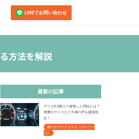
LINEでお問い合わせ
nbox
ンスリープラン
る方法を解説
短１ヶ月〜今すぐ乗れる！
クロスビー
ミで、いつでも解約可能
デリカミニ
最新の記事
ラインアップを見る
デリカD:5購入で後悔した理由とは？
燃費やサイズなど不満の声を徹底検
マツダ
スズキ
証！
車のサブスクコラム（カーリー
ス）