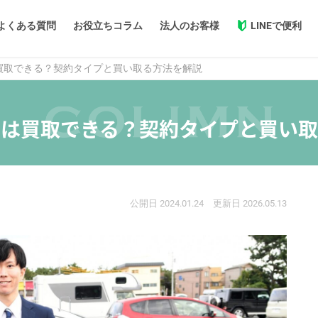
よくある質問
お役立ちコラム
法人のお客様
LINEで便利
買取できる？契約タイプと買い取る方法を解説
フリード
ライズ
3年プラン
MINTマ
車は買取できる？契約タイプと買い取
新車に乗れる！
期間を決めずに最
ジムニー
ハスラー
算なしの完全定額
保険料もコミコ
ルーミー
ヤリスクロス
公開日
2024.01.24
更新日
2026.05.13
ラインアップを見る
プラン詳細を見る
デリカ
三菱
ホンダ
ダイハツ