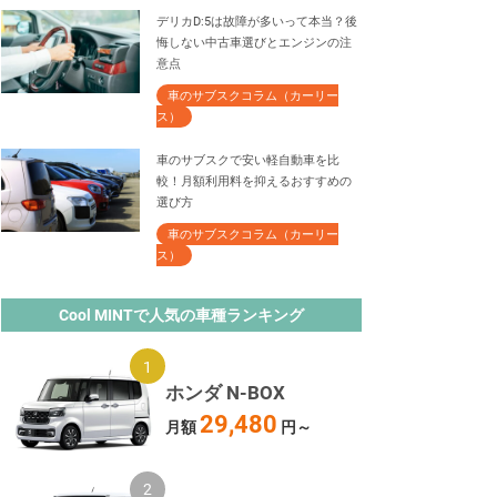
デリカD:5は故障が多いって本当？後
悔しない中古車選びとエンジンの注
意点
車のサブスクコラム（カーリー
ス）
車のサブスクで安い軽自動車を比
較！月額利用料を抑えるおすすめの
選び方
車のサブスクコラム（カーリー
ス）
Cool MINTで人気の車種ランキング
ホンダ N-BOX
29,480
月額
円～