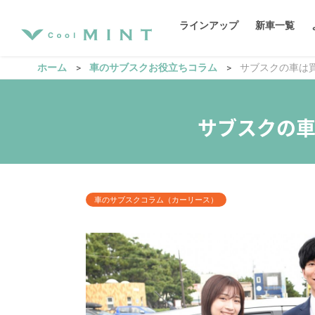
ラインアップ
新車一覧
ホーム
車のサブスクお役立ちコラム
サブスクの車は
タフト
MINT新車
サブスクの
どこよりもお得に
ヴェゼル
ボーナスなし、残価精
新型ソリオバンディット
車のサブスクコラム（カーリース）
プラン詳細を見る
cx-5
軽自動車
SUV