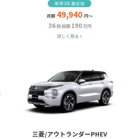
新車3年 最安値
49,940
月額
円～
36
190
回 総額
万円
詳しく見る
三菱/アウトランダーPHEV