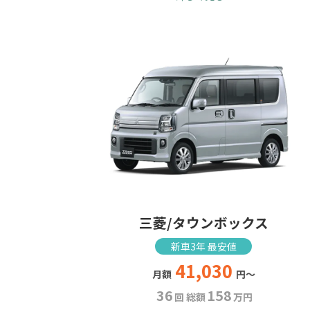
三菱/タウンボックス
新車3年 最安値
41,030
月額
円～
36
158
回 総額
万円