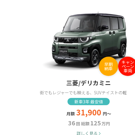
キャン
早期
ペーン
納車
車両
三菱/デリカミニ
街でもレジャーでも映える、SUVテイストの軽
新車3年 最安値
31,900
月額
円～
36
125
回 総額
万円
詳しく見る