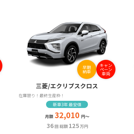
キャン
早期
ペーン
納車
車両
三菱/エクリプスクロス
在庫限り！最終生産枠！
新車3年 最安値
32,010
月額
円～
36
125
回 総額
万円