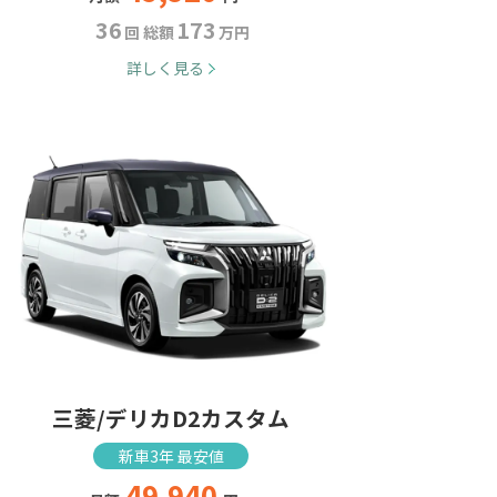
36
173
回 総額
万円
詳しく見る
三菱/デリカD2カスタム
新車3年 最安値
49,940