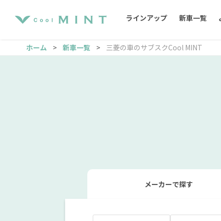
ラインアップ
新車一覧
ホーム
新車一覧
三菱の車のサブスクCool MINT
タフト
ヴェゼル
新型ソリオバンディット
cx-5
軽自動車
SUV
メーカー
で探す