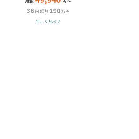
月額
円～
36
190
回 総額
万円
詳しく見る