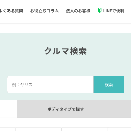
よくある質問
お役立ちコラム
法人のお客様
LINEで便利
フリード
ライズ
Cool MINT新車プラン
クルマ検索
どこよりもお得に新車に乗れる！
ジムニー
ハスラー
ボーナスなし、残価精算なしの月額定額制
ルーミー
ヤリスクロス
ラインアップを見る
プラン詳細を見る
デリカ
三菱
ホンダ
ダイハツ
ボディタイプ
で探す