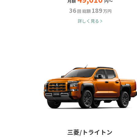
月額
円～
36
189
回 総額
万円
詳しく見る
三菱/トライトン