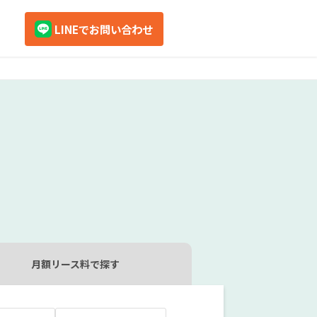
LINEでお問い合わせ
nbox
クロスビー
デリカミニ
マツダ
スズキ
月額リース料
で探す