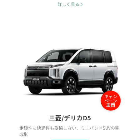
詳しく見る
キャン
ペーン
車両
三菱/デリカD5
走破性も快適性も妥協しない、ミニバン×SUVの完
成形