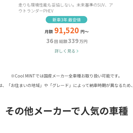
走りも環境性能も妥協しない。未来基準のSUV、ア
ウトランダーPHEV
新車3年 最安値
91,520
月額
円～
36
339
回 総額
万円
詳しく見る
※
Cool MINTでは国産メーカー全車種お取り扱い可能です。
は、「お住まいの地域」や
「グレード」によって納車時期が異なるため
その他メーカーで人気の車種