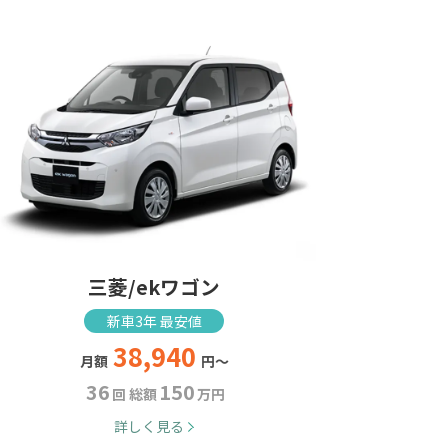
三菱/ekワゴン
新車3年 最安値
38,940
月額
円～
36
150
回 総額
万円
詳しく見る