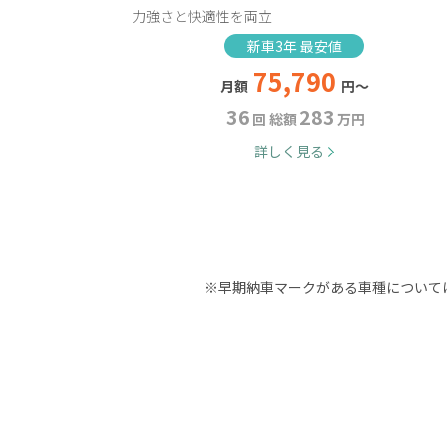
力強さと快適性を両立
新車3年 最安値
75,790
月額
円～
36
283
回 総額
万円
詳しく見る
※
早期納車マークがある車種について