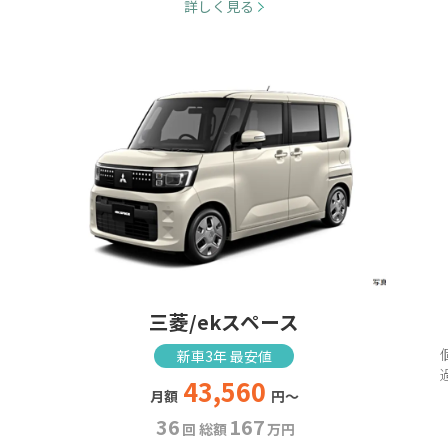
詳しく見る
三菱/ekスペース
新車3年 最安値
43,560
月額
円～
36
167
回 総額
万円