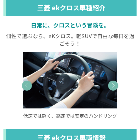
三菱 ekクロス車種紹介
日常に、クロスという冒険を。
個性で選ぶなら、eKクロス。軽SUVで自由な毎日を過
ごそう！
低速では軽く、高速では安定のハンドリング
大人
三菱 ekクロス車両情報