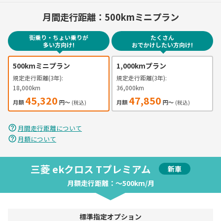
月間走行距離：
500kmミニプラン
街乗り・ちょい乗りが
たくさん
多い方向け!
おでかけしたい方向け!
500kmミニプラン
1,000kmプラン
規定走行距離(3年):
規定走行距離(3年):
18,000km
36,000km
45,320
47,850
月額
円〜
月額
円〜
(税込)
(税込)
help_outline
月間走行距離について
help_outline
月額について
三菱 ekクロス Tプレミアム
新車
月額走行距離：〜500km/月
標準指定オプション