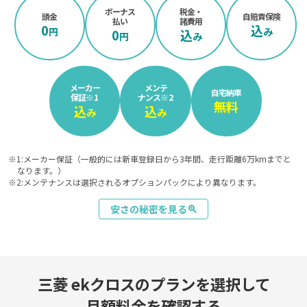
ボーナス
税金・
頭金
自賠責保険
払い
諸費用
0
込
円
み
0
込
円
み
メーカー
メンテ
自宅納車
保証
※1
ナンス
※2
無料
込
込
み
み
※1:メーカー保証（一般的には新車登録日から3年間、走行距離6万kmまでと
なります。）
※2:メンテナンスは選択されるオプションパックにより異なります。
安さの秘密を見る
zoom_in
三菱 ekクロスのプランを選択して
月額料金を確認する