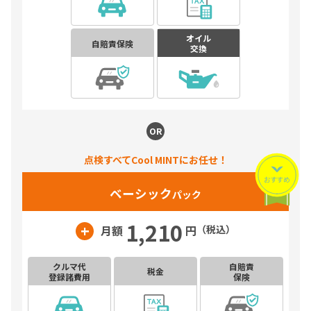
オイル
自賠責保険
交換
OR
点検すべてCool MINTにお任せ！
ベーシック
パック
1,210
+
月額
円
（税込）
クルマ代
自賠責
税金
登録諸費用
保険