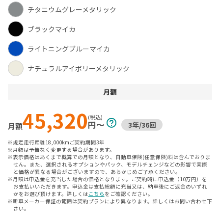
チタニウムグレーメタリック
ブラックマイカ
ライトニングブルーマイカ
ナチュラルアイボリーメタリック
月額
45,320
(税込)
help_outline
円〜
3年
/
36
回
月額
※規定走行距離18,000kmご契約期間3年
※月額は予告なく変更する場合があります。
※表示価格はあくまで概算での月額となり、自動車保険(任意保険)料は含んでおりま
せん。また、選択されるオプションやパック、モデルチェンジなどの影響で実際
と価格が異なる場合がございますので、あらかじめご了承ください。
※月額は申込金を充当した場合の価格となります。ご契約時に申込金（10万円）を
お支払いいただきます。申込金は支払総額に充当又は、納車後にご返金のいずれ
かをお選び頂けます。詳しくは
こちら
をご確認ください。
※新車メーカー保証の範囲は契約プランにより異なります。詳しくはお問い合わせ下
さい。