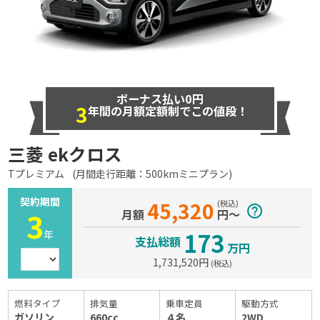
ボーナス払い0円
3
年間の月額定額制でこの値段！
三菱 ekクロス
Tプレミアム
(月間走行距離：
500kmミニプラン
)
契約期間
45,320
(税込)
help_outline
3
月額
円〜
173
年
支払総額
万円
1,731,520
円
(税込)
燃料タイプ
排気量
乗車定員
駆動方式
ガソリン
660cc
４名
2WD