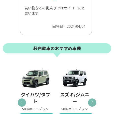
買い物などの街乗りではサイコーだと
MIN
思います
て毎日
回答日：2024/04/04
軽自動車のおすすめ車種
ダイハツ/タフ
スズキ/ジムニ
スズキ
ト
ー
500kmミニプラン
500kmミニプラン
500km