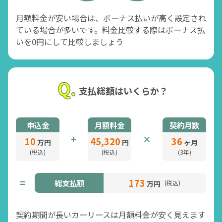
月額料金が安い場合は、ボーナス払いが高く設定され
ている場合が多いです。料金比較する際はボーナス払
いを0円にして比較しましょう
支払総額はいくらか？
申込金
月額料金
契約月数
+
×
10
45,320
36
万円
円
ヶ月
(税込)
(税込)
(
3年
)
173
=
総支払額
(税込)
万円
契約期間が長いカーリースは月額料金が安く見えます