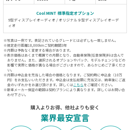
Cool MINT
標準指定オプション
9型ディスプレイオーディオ / オリジナル９型ディスプレイオーデ
ィオ
※写真は一例です。表記されているグレードとは必ずしも一致しません。
※規定走行距離
18,000
kmご契約期間
3
年
※月額は予告なく変更する場合があります。
※表示価格はあくまで概算での月額となり、自動車保険(任意保険)料は含んで
おりません。また、選択されるオプションやパック、モデルチェンジなどの
影響で実際と価格が異なる場合がございますので、あらかじめご了承くださ
い。
※月額は申込金を充当した場合の価格となります。ご契約時に申込金（10万
円）をお支払いいただきます。申込金は支払総額に充当又は、納車後にご返
金のいずれかをお選び頂けます。詳しくは
こちら
をご確認ください。
※新車メーカー保証の範囲は契約プランにより異なります。詳しくはお問い合
わせ下さい。
購入よりお得、他社よりも安く
業界最安宣言