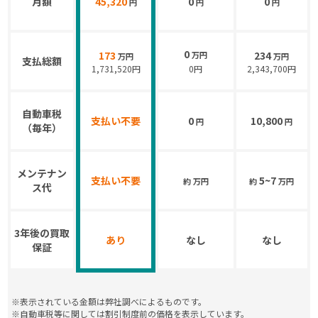
月額
45,320
0
0
円
円
円
0
173
234
万円
万円
万円
支払総額
1,731,520円
2,343,700円
0
円
自動車税
支払い不要
0
10,800
円
円
（毎年）
メンテナン
支払い不要
5~7
約
万円
約
万円
ス代
3年後の買取
あり
なし
なし
保証
※表示されている金額は弊社調べによるものです。
※自動車税等に関しては割引制度前の価格を表示しています。