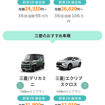
新車3年 最安値
新車3年 最安値
新車3
24,310
26,620
27,
月額
円〜
月額
円〜
月額
36
98
36
106
36
回 総額
万円
回 総額
万
回 総
円
三菱のおすすめ車種
三菱/デリカミ
三菱/エクリプ
三菱/e
ニ
スクロス
500km
500kmミニプラン
500kmミニプラン
新車3
38,
新車3年 最安値
新車3年 最安値
月額
31,900
32,010