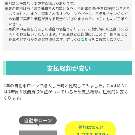
※月額は予告なく変更する場合があります。
※表示価格はあくまで概算での月額となり、自動車保険(任意保険)料は含んで
おりません。また、選択されるオプションやパック、モデルチェンジなど
の影響で実際と価格が異なる場合がございますので、あらかじめご了承く
ださい。
※月額は申込金を充当した場合の価格となります。ご契約時に申込金（10万
円）をお支払いいただきます。申込金は支払総額に充当又は、納車後にご
返金のいずれかをお選び頂けます。詳しくは
こちら
をご確認ください。
支払総額が安い
3年の自動車ローンで購入した時と比較してみました。Cool MINT
は3年後の残価買取保証がついているため支払総額が圧倒的に安く
なります。
差額はなんと
--1,731,520