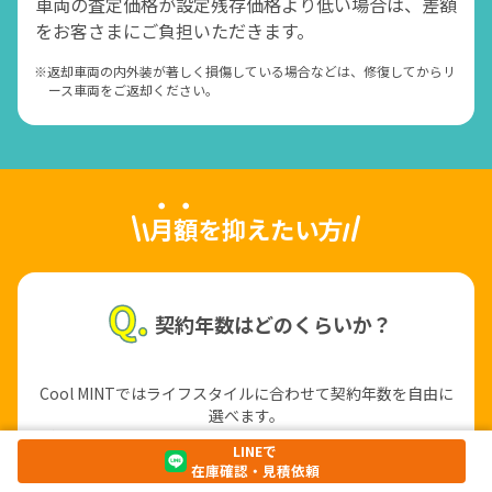
車両の査定価格が設定残存価格より低い場合は、差額
をお客さまにご負担いただきます。
※返却車両の内外装が著しく損傷している場合などは、修復してからリ
ース車両をご返却ください。
月額を抑えたい方
契約年数はどのくらいか？
Cool MINTではライフスタイルに合わせて契約年数を自由に
選べます。
新車プランの契約期間「5・7・9年」を選択することで、
LINEで
残価は下がりますが細かく分割する分、月々の支払額を圧縮
在庫確認・見積依頼
することができます。