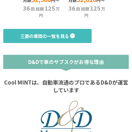
36
月額
円〜
月額
円〜
回 総
36
125
36
125
回 総額
万
回 総額
万
円
円
三菱の車両の一覧を見る
D&Dで車のサブスクがお得な理由
Cool MINTは、自動車流通のプロであるD&Dが運営
しています