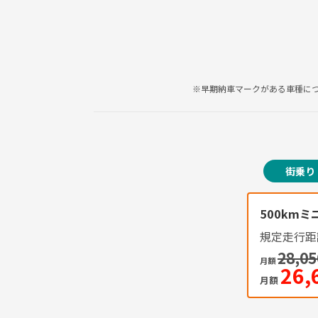
※早期納車マークがある車種に
街乗り
500kmミ
規定走行距離
28,05
月額
26,
月額