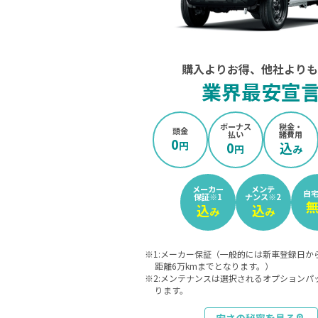
購入よりお得、他社よりも
業界最安宣
ボーナス
税金・
頭金
払い
諸費用
0
円
0
込
円
み
メーカー
メンテ
自
保証
※1
ナンス
※2
込
込
み
み
※1:メーカー保証（一般的には新車登録日か
距離6万kmまでとなります。）
※2:メンテナンスは選択されるオプションパ
ります。