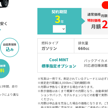
契約期間
3
通常価格
月額
2
特別価格
年
安く
月額
言
燃料タイプ
排気量
自賠責保険
ガソリン
660cc
込
み
Cool MINT
バックアイカメ
標準指定オプション
対応通信機装着
宅納車
無料
※写真は一例です。表記されているグレードとは必ず
※規定走行距離
18,000
kmご契約期間
3
年
ら3年間、走行
※月額は予告なく変更する場合があります。
※表示価格はあくまで概算での月額となり、自動車保険
ックにより異な
ションやパック、モデルチェンジなどの影響で実際
ください。
※月額は申込金を充当した場合の価格となります。ご
金は支払総額に充当又は、納車後にご返金のいずれ