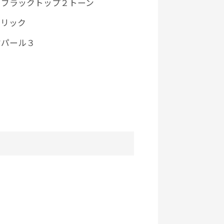
 ブラックトップ２トーン
タリック
クパール３