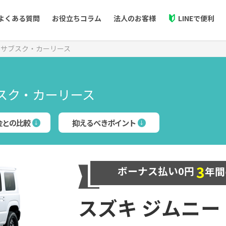
よくある質問
お役立ちコラム
法人のお客様
LINEで便利
車サブスク・カーリース
フリード
ライズ
Cool MINT新車プラン
どこよりもお得に新車に乗れる！
スク・カーリース
ジムニー
ハスラー
ボーナスなし、残価精算なしの月額定額制
金との比較
抑えるべきポイント
ルーミー
ヤリスクロス
ラインアップを見る
プラン詳細を見る
デリカ
3
ボーナス払い0円
年間
三菱
ホンダ
ダイハツ
スズキ ジムニー