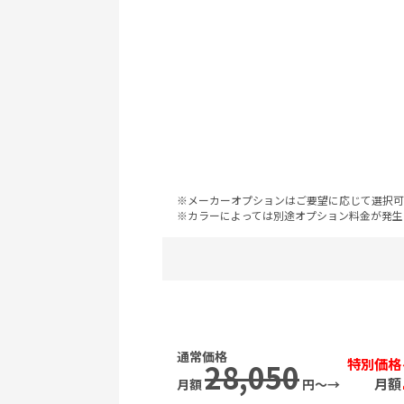
※メーカーオプションはご要望に応じて選択可
※カラーによっては別途オプション料金が発生
総額
通常価格
特別価格
28,050
月額
月額
円〜→