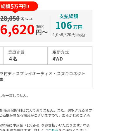
5
総額
万円引!
支払総額
28,050
円〜→
106
6,620
万円
(税込)
円〜
1,058,320
円
(税込)
乗車定員
駆動方式
４名
4WD
ラ付ディスプレイオーディオ・スズキコネクト
車
しも一致しません。
(任意保険)料は含んでおりません。また、選択されるオプ
と価格が異なる場合がございますので、あらかじめご了承
契約時に申込金（10万円）をお支払いいただきます。申込
かをお選び頂けます。詳しくは
こちら
をご確認ください。