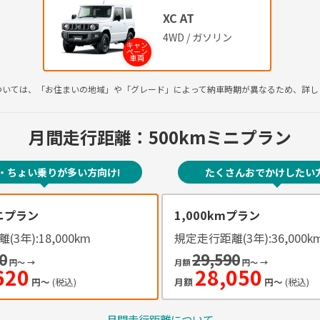
XC AT
4WD / ガソリン
キャン
ペーン
車両
ついては、「お住まいの地域」や「グレード」によって納車時期が異なるため、詳し
月間走行距離：
500kmミニプラン
・ちょい乗りが
多い方向け!
たくさん
おでかけしたい方
ニプラン
1,000kmプラン
(3年):
18,000km
規定走行距離(3年):
36,000k
0
29,590
円〜
→
月額
円〜
→
620
28,050
円〜
(税込)
月額
円〜
(税込)
月間走行距離について