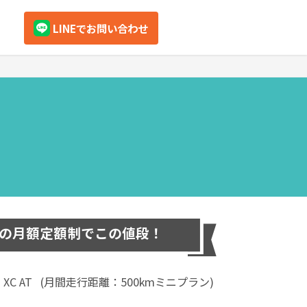
LINEでお問い合わせ
nbox
クロスビー
デリカミニ
の月額定額制でこの値段！
マツダ
スズキ
XC AT
(月間走行距離：
500kmミニプラン
)