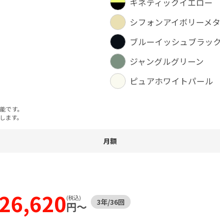
キネティックイエロー
シフォンアイボリーメ
ブルーイッシュブラッ
ジャングルグリーン
ピュアホワイトパール
能です。
します。
月額
5
万円引!
26,620
(税込)
3年
/
36
回
円〜