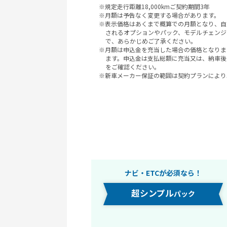
※規定走行距離18,000kmご契約期間3年
※月額は予告なく変更する場合があります。
※表示価格はあくまで概算での月額となり、自
されるオプションやパック、モデルチェンジ
で、あらかじめご了承ください。
※月額は申込金を充当した場合の価格となりま
ます。申込金は支払総額に充当又は、納車後
をご確認ください。
※新車メーカー保証の範囲は契約プランにより
ナビ・ETCが必須なら！
超シンプル
パック