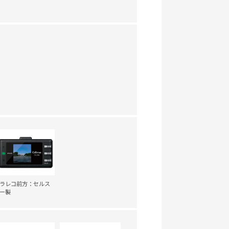
ラレコ前方：セルス
ー製