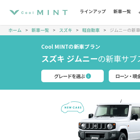
ラインアップ
新車一覧
ホーム
新車一覧
スズキ
軽自動車
ジムニーの新
タフト
Cool MINTの新車プラン
スズキ ジムニー
ヴェゼル
の新車サブ
グレードを選ぶ
ローン・現
新型ソリオバンディット
cx-5
軽自動車
SUV