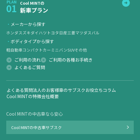
PLAN
Cool MINTの
01
新車プラン
メーカーから探す
ホンダ
スズキ
ダイハツ
トヨタ
日産
三菱
マツダ
スバル
ボディタイプから探す
軽自動車
コンパクトカー
ミニバン
SUV
その他
ご利用の流れ
ご利用の各種お手続き
よくあるご質問
よくある質問
法人のお客様
車のサブスクお役立ちコラム
Cool MINTの特徴
会社概要
Cool MINTの中古車なら安心
Cool MINTの中古車サブスク