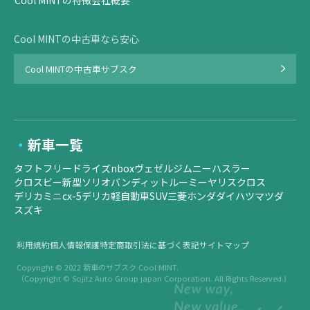
Cool MINTの特徴
会社概要
Cool MINTの中古車なら安心
Cool MINTの中古車サブスク
新車一覧
タフト
フリード
ライズ
nbox
ヴェゼル
ジムニー
ハスラー
クロスビー
新型ソリオバンディット
ルーミー
ヤリスクロス
デリカミニ
cx-5
デリカ
軽自動車
SUV
三菱
ホンダ
ダイハツ
マツダ
スズキ
利用規約
個人情報保護
特定商取引法に基づく表記
サイトマップ
Copyright © 2022
新車のサブスク Cool MINT.
（​Copyright © Sojitz Auto Group japan Corporation. All Rights Reserved.)