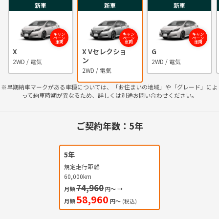
新車
新車
新車
キャン
キャン
キャン
ペーン
ペーン
ペーン
車両
車両
車両
X
X Vセレクショ
G
ン
2WD / 電気
2WD / 電気
2WD / 電気
※早期納車マークがある車種については、「お住まいの地域」や「グレード」によ
って納車時期が異なるため、詳しくは別途お問い合わせください。
ご契約年数：
5年
5年
規定走行距離:
60,000km
74,960
月額
円〜
→
58,960
月額
円〜
(税込)