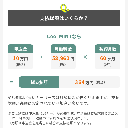
支払総額はいくらか？
Cool MINTなら
申込金
月額料金
契約月数
+
×
10
58,960
60
万円
円
ヶ月
(税込)
(税込)
(
5年
)
364
=
総支払額
(税込)
万円
契約期間が長いカーリースは月額料金が安く見えますが、支払
総額が高額に設定されている場合が多いです。
※ご契約には申込金（10万円）が必要です。申込金は支払総額に充当又
は、納車後にご返金のいずれかをお選び頂けます。
※月額は申込金を充当した場合の支払総額となります。