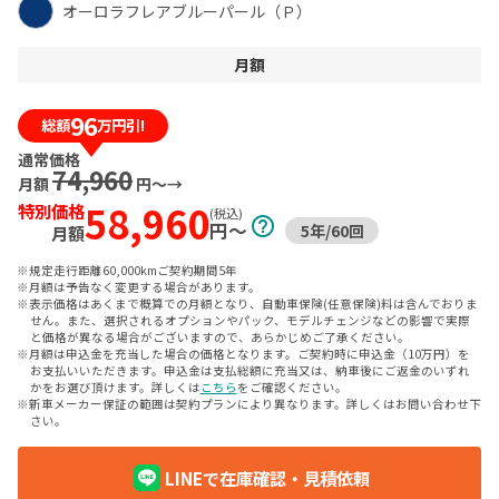
オーロラフレアブルーパール（Ｐ）
月額
96
総額
万円引!
通常価格
74,960
月額
円〜→
58,960
特別価格
(税込)
help_outline
円〜
5年
/
60
回
月額
※規定走行距離60,000kmご契約期間5年
※月額は予告なく変更する場合があります。
※表示価格はあくまで概算での月額となり、自動車保険(任意保険)料は含んでおりま
せん。また、選択されるオプションやパック、モデルチェンジなどの影響で実際
と価格が異なる場合がございますので、あらかじめご了承ください。
※月額は申込金を充当した場合の価格となります。ご契約時に申込金（10万円）を
お支払いいただきます。申込金は支払総額に充当又は、納車後にご返金のいずれ
かをお選び頂けます。詳しくは
こちら
をご確認ください。
※新車メーカー保証の範囲は契約プランにより異なります。詳しくはお問い合わせ下
さい。
LINEで在庫確認・見積依頼