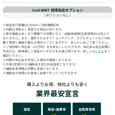
Cool MINT
標準指定オプション
（オプションなし）
※規定走行距離60,000kmご契約期間5年
※月額は予告なく変更する場合があります。
※表示価格はあくまで概算での月額となり、自動車保険(任意保険)料は含んで
おりません。また、選択されるオプションやパック、モデルチェンジなどの影
響で実際と価格が異なる場合がございますので、あらかじめご了承ください。
※ご契約時に申込金（10万円）をお支払いいただきます。申込金は支払総額に
充当又は、納車後にご返金のいずれかをお選び頂けます。詳しくは
こちら
をご
確認ください。
※月額は申込金を充当した場合の価格となります。
※令和5年度のCEV補助金を含む料金設定となります。
※補助金変更時は月額も変更となります。
※補助金の申請はお客様ご自身で行っていただきます。
購入よりお得、他社よりも安く
業界最安宣言
頭金
税金•諸費用
自賠責保険