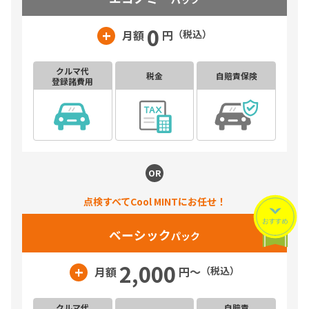
0
+
月額
円
（税込）
クルマ代
税金
自賠責保険
登録諸費用
OR
点検すべてCool MINTにお任せ！
ベーシック
パック
2,000
+
月額
円〜
（税込）
クルマ代
自賠責