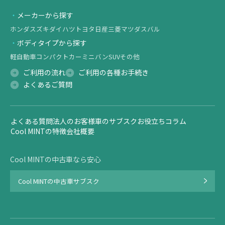
メーカーから探す
ホンダ
スズキ
ダイハツ
トヨタ
日産
三菱
マツダ
スバル
ボディタイプから探す
軽自動車
コンパクトカー
ミニバン
SUV
その他
ご利用の流れ
ご利用の各種お手続き
よくあるご質問
よくある質問
法人のお客様
車のサブスクお役立ちコラム
Cool MINTの特徴
会社概要
Cool MINTの中古車なら安心
Cool MINTの中古車サブスク