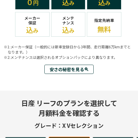
０
込
込
円
み
み
メーカー
メンテ
指定先納車
保証
ナンス
無料
込
込
み
み
※1:メーカー保証（一般的には新車登録日から3年間、走行距離6万kmまでと
なります。）
※2:メンテナンスは選択されるオプションパックにより異なります。
安さの秘密を見る
zoom_in
日産 リーフのプランを選択して
月額料金を確認する
グレード：
X Vセレクション