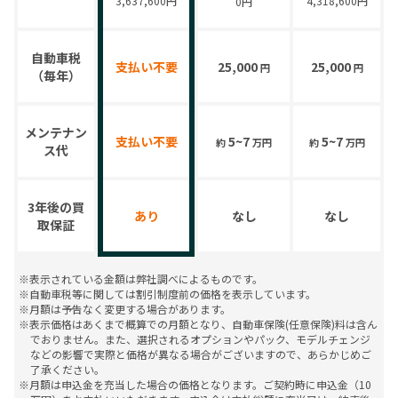
3,637,600円
4,318,600円
0
円
自動車税
支払い不要
25,000
25,000
円
円
（毎年）
メンテナン
支払い不要
5~7
5~7
約
万円
約
万円
ス代
3年後の買
あり
なし
なし
取保証
※表示されている金額は弊社調べによるものです。
※自動車税等に関しては割引制度前の価格を表示しています。
※月額は予告なく変更する場合があります。
※表示価格はあくまで概算での月額となり、自動車保険(任意保険)料は含ん
でおりません。また、選択されるオプションやパック、モデルチェンジ
などの影響で実際と価格が異なる場合がございますので、あらかじめご
了承ください。
※月額は申込金を充当した場合の価格となります。ご契約時に申込金（10