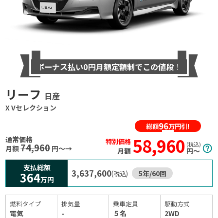
ボーナス払い0円
月額定額制でこの値段！
リーフ
日産
X Vセレクション
96
総額
万円引!
58,960
通常価格
特別価格
(税込)
74,960
help_outline
月額
円〜→
月額
円〜
支払総額
3,637,600
5年
/
60
回
364
(税込)
万円
燃料タイプ
排気量
乗車定員
駆動方式
電気
-
５名
2WD