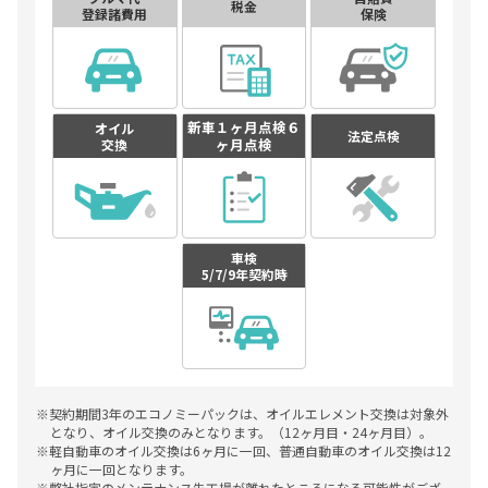
税金
登録諸費用
保険
新車１ヶ月点検
６
オイル
法定点検
ヶ月点検
交換
車検
5/7/9年契約時
※契約期間3年のエコノミーパックは、オイルエレメント交換は対象外
となり、オイル交換のみとなります。（12ヶ月目・24ヶ月目）。
※軽自動車のオイル交換は6ヶ月に一回、普通自動車のオイル交換は12
ヶ月に一回となります。
※弊社指定のメンテナンス先工場が離れたところになる可能性がござ