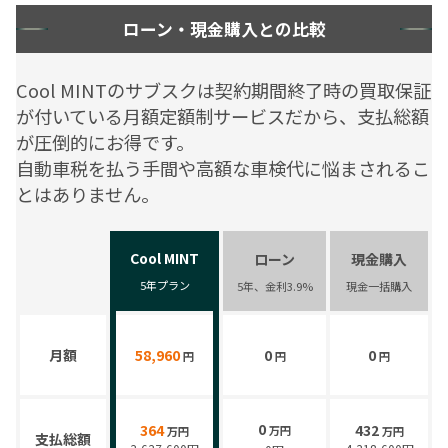
ローン・現金購入との比較
Cool MINTのサブスクは契約期間終了時の買取保証
が付いている月額定額制サービスだから、支払総額
が圧倒的にお得です。
自動車税を払う手間や高額な車検代に悩まされるこ
とはありません。
Cool MINT
ローン
現金購入
5年
プラン
5年
、金利3.9%
現金一括購入
月額
58,960
0
0
円
円
円
0
364
432
万円
万円
万円
支払総額