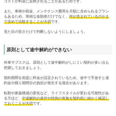
コストが料金に反映されることがあるためです。
また、車検や税金、メンテナンス費用を月額に含められるプラン
もあるため、単純な金額差だけでなく、
何が含まれているのかま
で含めて比較することが大切
です。
見た目の安さだけで判断しないようにしましょう。
原則として途中解約ができない
外車サブスクは、原則として途中解約がしにくい契約が多い点も
把握しておきましょう。
契約期間を前提に料金が設定されているため、途中で手放すと違
約金や残り期間分の負担が発生する場合があります。
転勤や家族構成の変化など、ライフスタイルが変わる可能性があ
る方ほど、
中途解約の条件や特例の有無を契約前に細かく確認し
ておくことが大切
です。