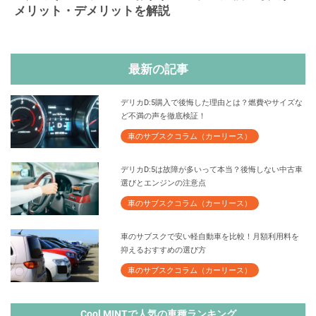
メリット・デメリットを解説
最新の記事
デリカD:5購入で後悔した理由とは？燃費やサイズな
ど不満の声を徹底検証！
車のサブスクコラム（カーリース）
デリカD:5は故障が多いって本当？後悔しない中古車
選びとエンジンの注意点
車のサブスクコラム（カーリース）
車のサブスクで安い軽自動車を比較！月額利用料を
抑えるおすすめの選び方
車のサブスクコラム（カーリース）
Cool MINTで人気の車種ランキング