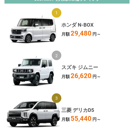
ホンダ N-BOX
29,480
月額
円～
スズキ ジムニー
26,620
月額
円～
三菱 デリカD5
55,440
月額
円～